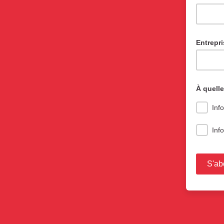
Entrepri
À quelle
Inf
Inf