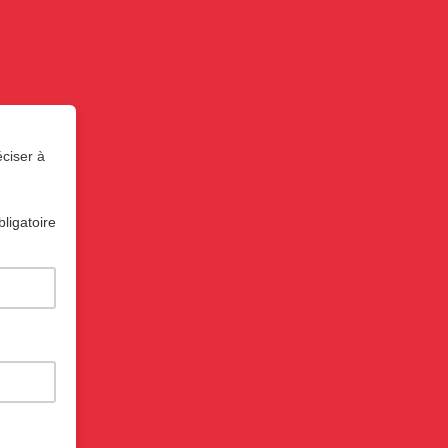
éciser à
ligatoire